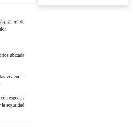
(s), 21 m² de
alor
orios ubicada
las viviendas
.
 con especies
r la seguridad