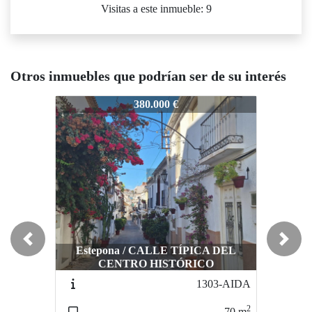
Visitas a este inmueble: 9
Otros inmuebles que podrían ser de su interés
313-AIDA
1313-AIDA
1313-AI
380.000 €
220.000 €
Previous
Next
Estepona / CALLE TÍPICA DEL
CENTRO HISTÓRICO
Estepona / Calle Real
E
1303-AIDA
1318-AIDA
2
2
70
m
40
m