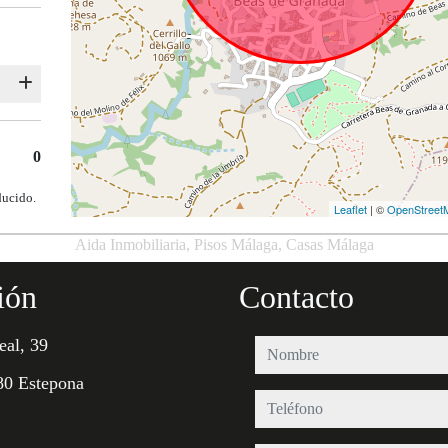
0
ducido.
Leaflet
| ©
OpenStreet
Aida Inmobiliaria, Pisos Málaga, Casas Málaga
ión
Contacto
eal, 39
nombre
80 Estepona
teléfono