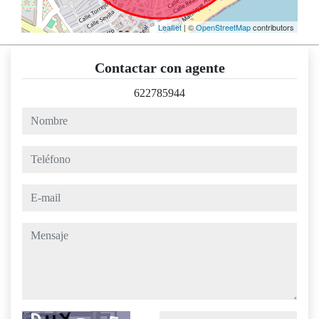
Leaflet
| ©
OpenStreetMap
contributors
Contactar con agente
622785944
nombre
teléfono
e-mail
mensaje
Captcha