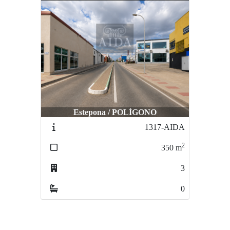
Estepona / POLÍGONO
1317-AIDA
2
350
m
3
0