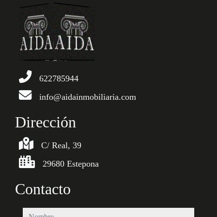
622785944
info@aidainmobiliaria.com
Dirección
C/ Real, 39
29680 Estepona
Contacto
nombre